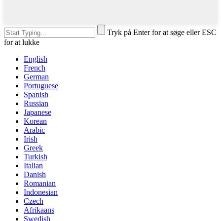
Tryk på Enter for at søge eller ESC
for at lukke
English
French
German
Portuguese
Spanish
Russian
Japanese
Korean
Arabic
Irish
Greek
Turkish
Italian
Danish
Romanian
Indonesian
Czech
Afrikaans
Swedish