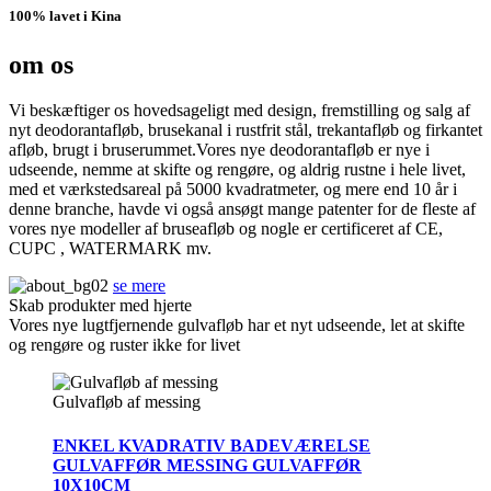
100% lavet i Kina
om os
Vi beskæftiger os hovedsageligt med design, fremstilling og salg af
nyt deodorantafløb, brusekanal i rustfrit stål, trekantafløb og firkantet
afløb, brugt i bruserummet.Vores nye deodorantafløb er nye i
udseende, nemme at skifte og rengøre, og aldrig rustne i hele livet,
med et værkstedsareal på 5000 kvadratmeter, og mere end 10 år i
denne branche, havde vi også ansøgt mange patenter for de fleste af
vores nye modeller af bruseafløb og nogle er certificeret af CE,
CUPC , WATERMARK mv.
se mere
Skab produkter med hjerte
Vores nye lugtfjernende gulvafløb har et nyt udseende, let at skifte
og rengøre og ruster ikke for livet
Gulvafløb af messing
ENKEL KVADRATIV BADEVÆRELSE
GULVAFFØR MESSING GULVAFFØR
10X10CM