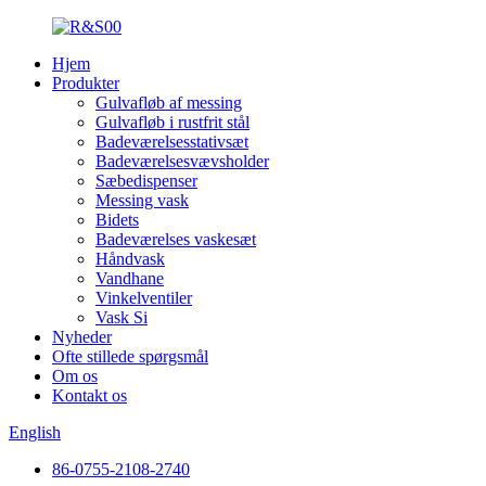
Hjem
Produkter
Gulvafløb af messing
Gulvafløb i rustfrit stål
Badeværelsesstativsæt
Badeværelsesvævsholder
Sæbedispenser
Messing vask
Bidets
Badeværelses vaskesæt
Håndvask
Vandhane
Vinkelventiler
Vask Si
Nyheder
Ofte stillede spørgsmål
Om os
Kontakt os
English
86-0755-2108-2740