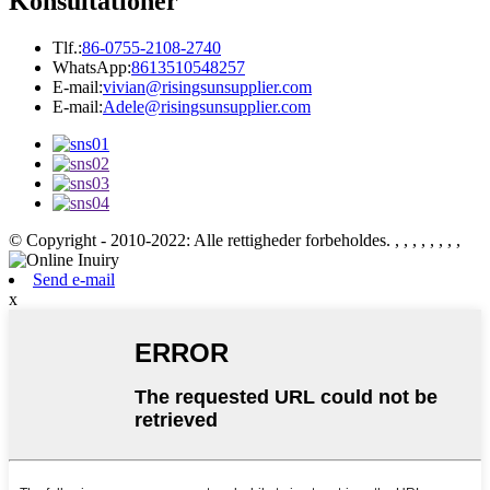
Konsultationer
Tlf.:
86-0755-2108-2740
WhatsApp:
8613510548257
E-mail:
vivian@risingsunsupplier.com
E-mail:
Adele@risingsunsupplier.com
© Copyright - 2010-2022: Alle rettigheder forbeholdes.
, , , , , , , ,
Send e-mail
x