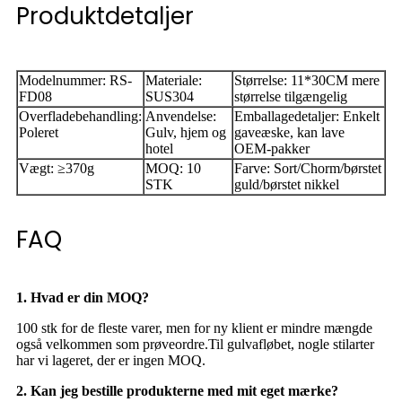
Produktdetaljer
Modelnummer: RS-
Materiale:
Størrelse: 11*30CM mere
FD08
SUS304
størrelse tilgængelig
Overfladebehandling:
Anvendelse:
Emballagedetaljer: Enkelt
Poleret
Gulv, hjem og
gaveæske, kan lave
hotel
OEM-pakker
Vægt: ≥370g
MOQ: 10
Farve: Sort/Chorm/børstet
STK
guld/børstet nikkel
FAQ
1. Hvad er din MOQ?
100 stk for de fleste varer, men for ny klient er mindre mængde
også velkommen som prøveordre.
Til gulvafløbet, nogle stilarter
har vi lageret, der er ingen MOQ.
2. Kan jeg bestille produkterne med mit eget mærke?