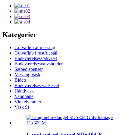
Kategorier
Gulvafløb af messing
Gulvafløb i rustfrit stål
Badeværelsesstativsæt
Badeværelsesvævsholder
Sæbedispenser
Messing vask
Bidets
Badeværelses vaskesæt
Håndvask
Vandhane
Vinkelventiler
Vask Si
Langt net rektangel SUS304 F...