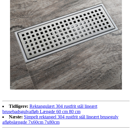
Tidligere:
Rektangulært 304 rustfrit stål lineært
brusebadsgulvafløb Længde 60 cm 80 cm
Næste:
Simpelt rektangel 304 rustfrit stål lineært brusegulv
afløbslængde 7x60cm 7x80cm