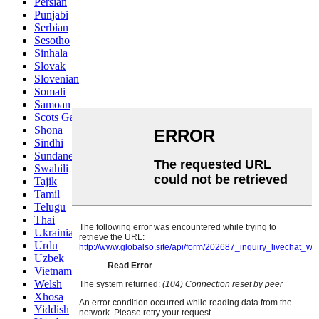
Persian
Punjabi
Serbian
Sesotho
Sinhala
Slovak
Slovenian
Somali
Samoan
Scots Gaelic
Shona
Sindhi
Sundanese
Swahili
Tajik
Tamil
Telugu
Thai
Ukrainian
Urdu
Uzbek
Vietnamese
Welsh
Xhosa
Yiddish