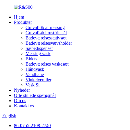
Hjem
Produkter
Gulvafløb af messing
Gulvafløb i rustfrit stål
Badeværelsesstativsæt
Badeværelsesvævsholder
Sæbedispenser
Messing vask
Bidets
Badeværelses vaskesæt
Håndvask
Vandhane
Vinkelventiler
Vask Si
Nyheder
Ofte stillede spørgsmål
Om os
Kontakt os
English
86-0755-2108-2740