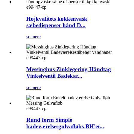
e99447-cp
Højkvalitets køkkenvask
sæbedispenser hånd D...
se mere
e99447-cp
Messinghus Zinklegering Håndtag
Vinkelventil Badekar...
se mere
e99447-cp
Rund form Simple
badeværelsesgulvafløbs-BH'er...